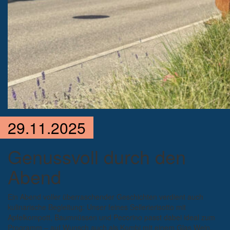
29.11.2025
Genussvoll durch den
Abend
Ein Abend voller überraschender Geschichten verdient auch
kulinarische Begleitung: Unser feines Sellerierisotto mit
Apfelkompott, Baumnüssen und Pecorino passt dabei ideal zum
Programm – auf Wunsch auch als Kombi mit einem Glas Wein.