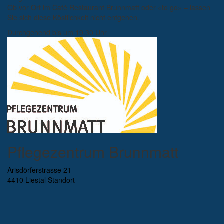
Ob vor Ort im Café Restaurant Brunnmatt oder «to go» – lassen
Sie sich diese Köstlichkeit nicht entgehen.
Durchgehend bis um 19.30 Uhr
Pflegezentrum Brunnmatt
Arisdörferstrasse 21
4410 Liestal
Standort